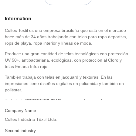
Information
Coltex Textil es una empresa brasileña que está en el mercado
hace más de 34 años trabajando con telas para ropa deportiva,
rops de playa, ropa interior y líneas de moda.
Produce una gran cantidad de telas tecnológicas con protección
UV 50+, antibacteriana, ecológicas, con protección al Cloro y
telas Emana Infra rojo.
También trabaja con telas en jacquard y texturas. En las
impresiones tiene diseños digitales en poliamida y también en
poliéster.
Trabaja la
SOSTENIBILIDAD
como uno de sus valores
empresariales para poder ofrecer un amplio portafolio de telas.
Company Name
Conta con una amplia variedad de productos hechos con la
Coltex Indústria Têxtil Ltda.
tecnología
EMANA.
Sus beneficios son la mejora de la
elasticidad de la piel, la reducción de la fatiga y también reduce
Second industry