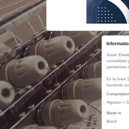
Informati
Super Elast
comodidad y
pantalones 
En la línea S
haciendo que
consecuenci
Compositio
arrugar los h
Algodon + 
Made in
Brazil