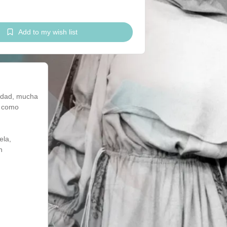
Add to my wish list
lidad, mucha
, como
ela,
n
esgastes sin