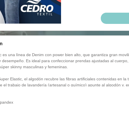
on
ic es una línea de Denim con power bien alto, que garantiza gran movi
 desempeño. Es ideal para confeccionar prendas ajustadas al cuerpo
súper skinny masculinas y femeninas.
uper Elastic, el algodón recubre las fibras artificiales contenidas en la t
 el trabajo de lavandería (artesanal o químico) apunte al algodón y, e
a, traiga resultados más positivos, con mejores marcas de costura y d
n
ilos.
Spandex